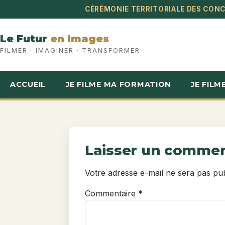
Aller
CÉRÉMONIE TERRITORIALE DES CONC
au
contenu
Le Futur
en Images
FILMER · IMAGINER · TRANSFORMER
ACCUEIL
JE FILME MA FORMATION
JE FILM
Laisser un commen
Votre adresse e-mail ne sera pas pub
Commentaire
*